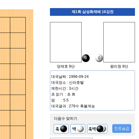
제1회 삼성화재배 16강전
0
0
양재호 9단
왕리청 9단
대국날짜 : 1996-09-24
대국장소 : 신라호텔
제한시간 : 3시간
초 읽기 : 초 회
덤 : 5.5
대국결과 : 279수 흑불계승
다음수 맞히기