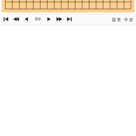
0수
검토
수순