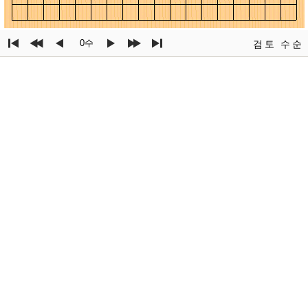
0수
검토
수순