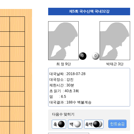
제5회 국수산맥 국내32강
0
0
최 정 9단
박재근 3단
대국날짜 : 2018-07-28
대국장소 : 강진
제한시간 : 30분
초 읽기 : 40초 3회
덤 : 6.5
대국결과 : 188수 백불계승
다음수 맞히기