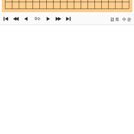
0수
검토
수순