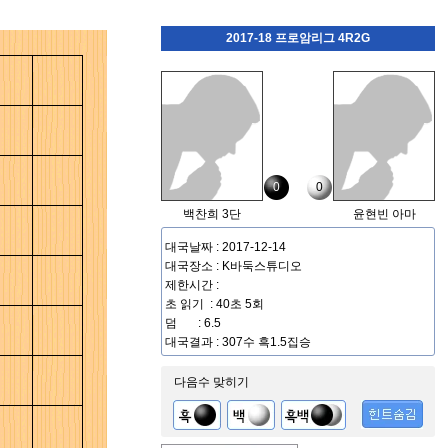
2017-18 프로암리그 4R2G
0
0
백찬희 3단
윤현빈 아마
대국날짜 : 2017-12-14
대국장소 : K바둑스튜디오
제한시간 :
초 읽기 : 40초 5회
덤 : 6.5
대국결과 : 307수 흑1.5집승
다음수 맞히기