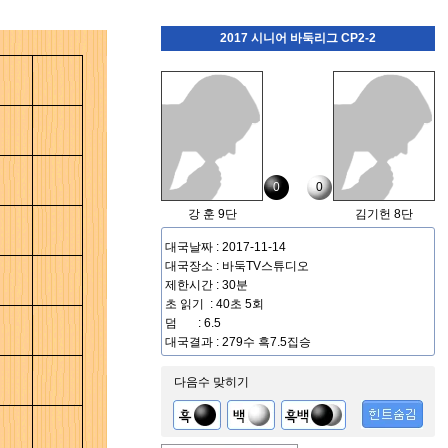
2017 시니어 바둑리그 CP2-2
0
0
강 훈 9단
김기헌 8단
대국날짜 : 2017-11-14
대국장소 : 바둑TV스튜디오
제한시간 : 30분
초 읽기 : 40초 5회
덤 : 6.5
대국결과 : 279수 흑7.5집승
다음수 맞히기