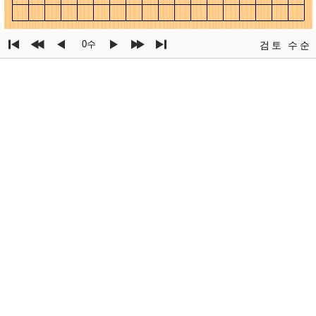
0수
검토
수순