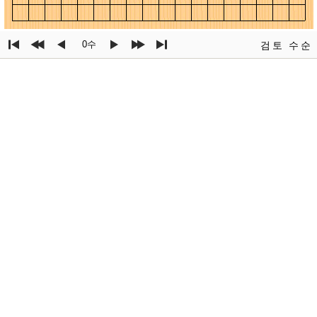
0수
검토
수순