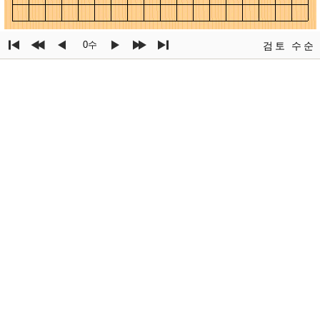
0수
검토
수순