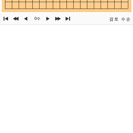
0수
검토
수순