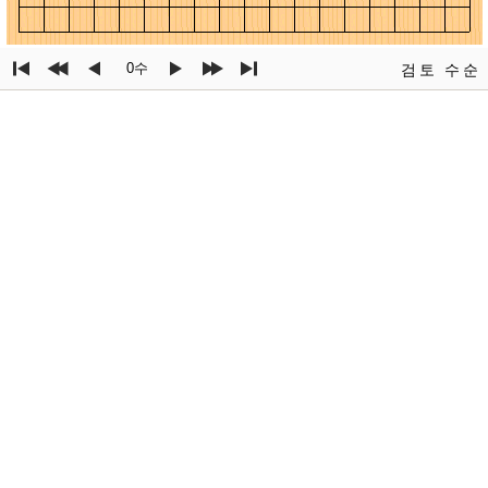
0수
검토
수순