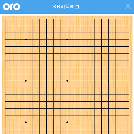
KB바둑리그