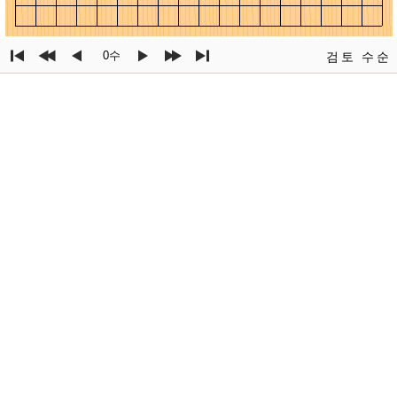
0수
검토
수순