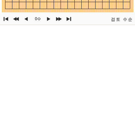
0수
검토
수순