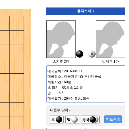
퓨처스리그
0
0
송지훈 2단
박재근 1단
대국날짜 : 2016-08-21
대국장소 : 한국기원4층 본선대국실
제한시간 : 60분
초 읽기 : 60초초 1회회
덤 : 6.5
대국결과 : 264수 흑0.5집승
다음수 맞히기