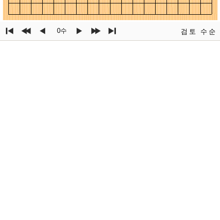
0수
검토
수순