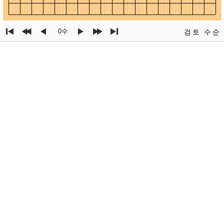
0수
검토
수순