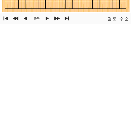
0수
검토
수순