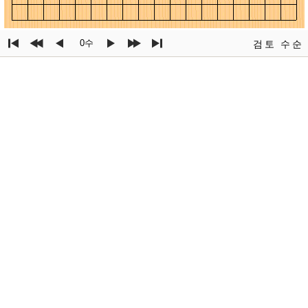
0수
검토
수순