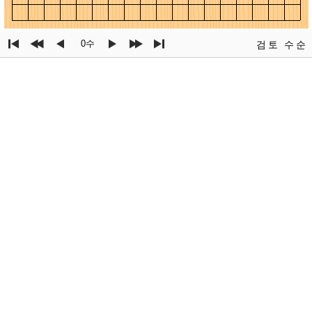
0수
검토
수순