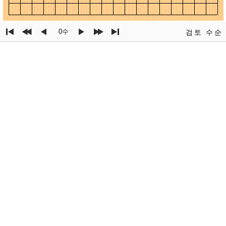
0수
검토
수순