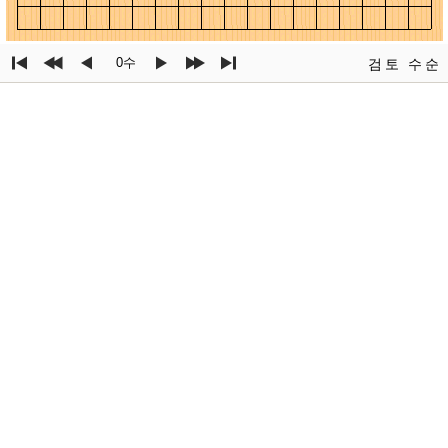
0수
검토
수순