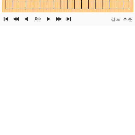
0수
검토
수순