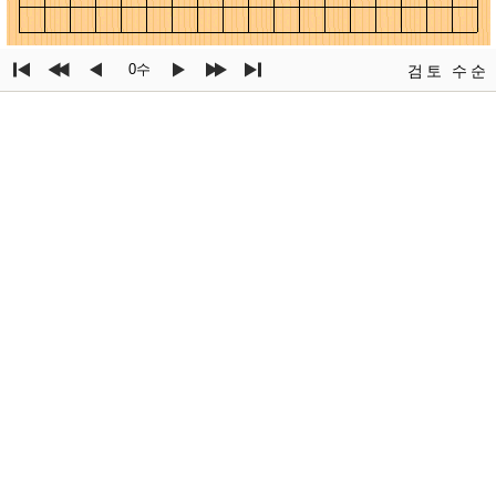
0수
검토
수순