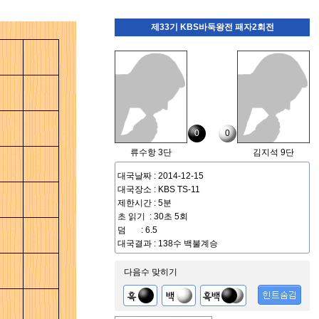
제33기 KBS바둑왕전 패자2회전
0
0
류수항 3단
김지석 9단
대국날짜 : 2014-12-15
대국장소 : KBS TS-11
제한시간 : 5분
초 읽기 : 30초 5회
덤 : 6.5
대국결과 : 138수 백불계승
다음수 맞히기