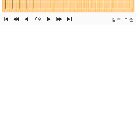
0수
검토
수순