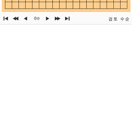
0수
검토
수순