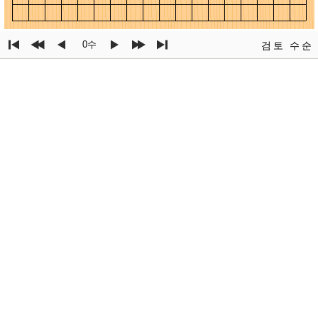
0수
검토
수순