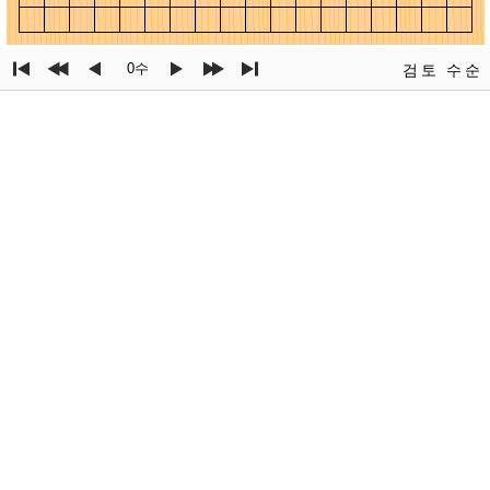
0수
검토
수순