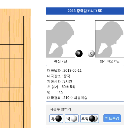
2013 중국갑조리그 5R
0
0
류싱 7단
펑리야오 6단
대국날짜 : 2013-05-11
대국장소 : 중국
제한시간 : 3시간
초 읽기 : 60초 5회
덤 : 7.5
대국결과 : 210수 백불계승
다음수 맞히기