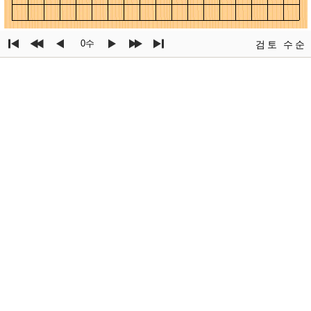
0수
검토
수순