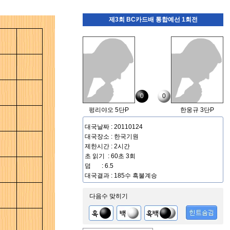
제3회 BC카드배 통합예선 1회전
0
0
펑리야오 5단P
한웅규 3단P
대국날짜 : 20110124
대국장소 : 한국기원
제한시간 : 2시간
초 읽기 : 60초 3회
덤 : 6.5
대국결과 : 185수 흑불계승
다음수 맞히기