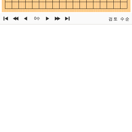
0수
검토
수순