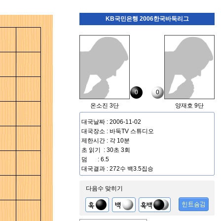
KB국민은행 2006한국바둑리그
0
0
온소진 3단
양재호 9단
대국날짜 : 2006-11-02
대국장소 : 바둑TV 스튜디오
제한시간 : 각 10분
초 읽기 : 30초 3회
덤 : 6.5
대국결과 : 272수 백3.5집승
다음수 맞히기