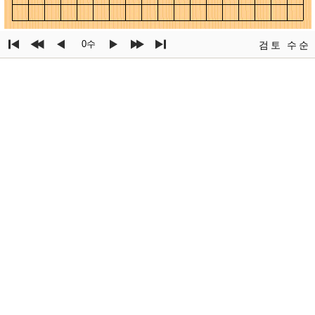
0수
검토
수순