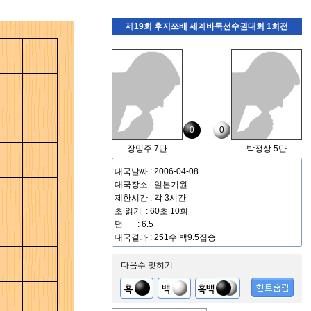
제19회 후지쯔배 세계바둑선수권대회 1회전
0
0
장밍주 7단
박정상 5단
대국날짜 : 2006-04-08
대국장소 : 일본기원
제한시간 : 각 3시간
초 읽기 : 60초 10회
덤 : 6.5
대국결과 : 251수 백9.5집승
다음수 맞히기