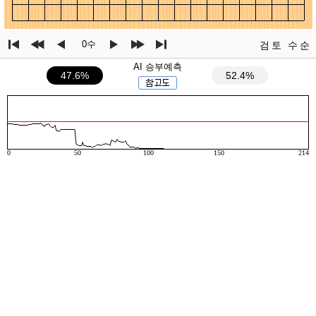
0수
검토
수순
AI 승부예측
47.6%
52.4%