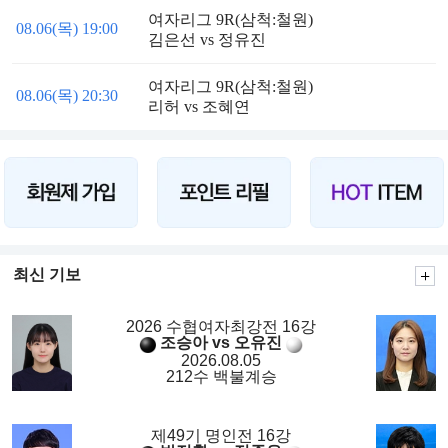
여자리그 9R(삼척:철원)
08.06(목) 19:00
김은선 vs 정유진
여자리그 9R(삼척:철원)
08.06(목) 20:30
리허 vs 조혜연
최신 기보
2026 수협여자최강전 16강
조승아 vs 오유진
2026.08.05
212수 백불계승
제49기 명인전 16강