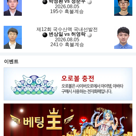
박정환 vs 정준우
2026.08.05
195수 흑불계승
제12회 국수산맥 국내선발전
변상일 vs 허영락
2026.08.05
241수 흑불계승
이벤트