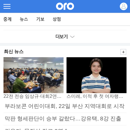
최신 뉴스
22전 전승 임상규·대회2연패 노리는 김다빈…왕중왕전 16강 7일부터
스미레, 이적 후 첫 여자랭킹 3위
부라보콘 어린이대회, 22일 부산 지역대회로 시작
막판 형세판단이 승부 갈랐다…강유택, 8강 진출