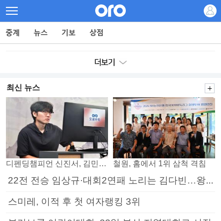
최신 뉴스
디펜딩챔피언 신진서, 김민석 꺾고 8강으로
철원, 홈에서 1위 삼척 격침
22전 전승 임상규·대회2연패 노리는 김다빈…왕중왕전 16강 7일부터
스미레, 이적 후 첫 여자랭킹 3위