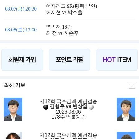
여자리그 9R(평택:부안)
08.07(금) 20:30
허서현 vs 박소율
명인전 16강
08.08(토) 13:00
최 정 vs 한승주
최신 기보
제12회 국수산맥 예선결승
김형우 vs 변상일
2026.08.06
178수 백불계승
제12회 국수산맥 예선결승