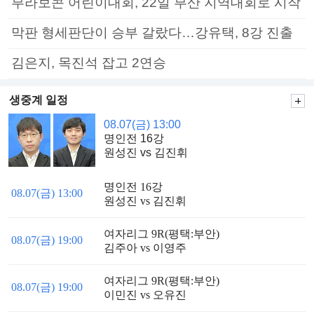
부라보콘 어린이대회, 22일 부산 지역대회로 시작
막판 형세판단이 승부 갈랐다…강유택, 8강 진출
김은지, 목진석 잡고 2연승
생중계 일정
08.07(금) 13:00
명인전 16강
원성진 vs 김진휘
명인전 16강
08.07(금) 13:00
원성진 vs 김진휘
여자리그 9R(평택:부안)
08.07(금) 19:00
김주아 vs 이영주
여자리그 9R(평택:부안)
08.07(금) 19:00
이민진 vs 오유진