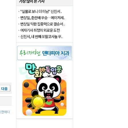
"실물로 보니 더 미남" 신진서 ..
변상일, 춘란배 우승…메이저세..
변상일 막판 집중력으로 결승서 ..
여자기사 최정의 외로운 도전
신진서, 네 번째 쏘팔코사놀 우..
다음
에 한마디