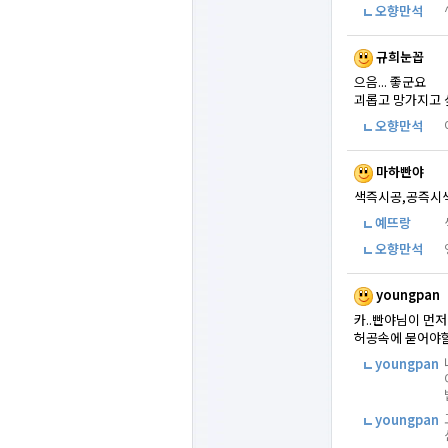
오향만석
규희눈꼽
으음... 좋군요
괴롭고 망가지고 
오향만석
마하빤야
색즉시공,공즉시색.
예뜨랑
오향만석
youngpan
카..빤야님이 먼저 
허공속에 묻어야할 
youngpan
youngpan