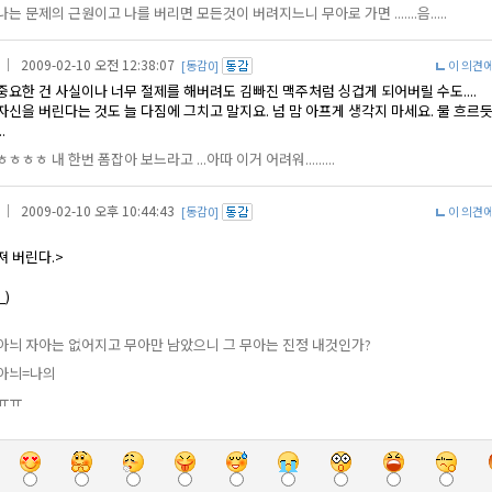
나는 문제의 근원이고 나를 버리면 모든것이 버려지느니 무아로 가면 .......음.....
｜ 2009-02-10 오전 12:38:07
[동감0]
이 의견
중요한 건 사실이나 너무 절제를 해버려도 김빠진 맥주처럼 싱겁게 되어버릴 수도....
신을 버린다는 것도 늘 다짐에 그치고 말지요. 넘 맘 아프게 생각지 마세요. 물 흐르듯
.
ㅎㅎㅎㅎ 내 한번 폼잡아 보느라고 ...아따 이거 어려워.........
｜ 2009-02-10 오후 10:44:43
[동감0]
이 의견
져 버린다.>
_)
아늬 자아는 없어지고 무아만 남았으니 그 무아는 진정 내것인가?
아늬=나의
ㅠㅠ