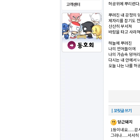
허공위에 뿌리련다
뿌려진 내 감정의 
제자리를 잡기도 
산산히 부서져
바람을 타고 사라져
하늘에 뿌려진
나의 언어들이여
나의 가슴속 덩어
다시는 내 안에서 
오늘 나는 나를 허
┃꼬릿글 쓰기
당근돼지
1등이네요.......
그러나......서