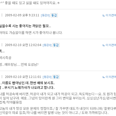
^^* 좋을 때도 있고 싫을 떄도 있어야지요..ㅎ
｜ 2009-02-09 오후 9:23:11
[동감0]
이 의견
싶을수록 시는 좋아지는 까닭은 뭘꼬...
아마도 가슴앓이를 하면 시가 좋아지나 봅니다.
｜ 2009-02-10 오전 12:02:04
[동감0]
이 의견
...
색시즉공
엥...예뜨랑님.....언제 오셨남?
｜ 2009-02-10 오전 12:11:01
[동감0]
이 의견
..이름도 빤야님인.데..한번 배워 보시죠..
...무시기 노래가사가 나오려고 합니다..
나를 허공속에 버리면..허공이 내가 되고 내가 허공이 되고..득도하는디~~요..또 뭔가 
이 일어 났구랴. 에효..그넘의 맘이란게 원 그리 변덕을 부리는지..심심심난가심/관시
법계/착야불용침
고놈의 내가 항상 모든 문제의 정점이죠./ 잘 가꾸면 대도가 내것이 되려니와/ 잘못다
신악살이 따로 없죠/자 나를 버리면 발병 나는 것이 아니고../ 도와 가까워집니다..