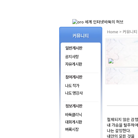
Home
>
커뮤니티
공지사항
자유게시판
나도 작가
나도 명강사
바둑클리닉
절제되지 않은 감
대회게시판
내 가슴을 탈주하여
벼룩시장
나는 갈망한다.
내안의 모든 것을