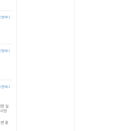
에 한마디
에 한마디
에 한마디
험한 일
변시방
루면 흉