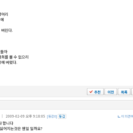
.
덩어리
전에
 버린다.
리들아
너희를 볼 수 없으리
공에 버렸다.
추천
이전
목록
｜ 2009-02-09 오후 9:18:05
[동감0]
이 의견
감사 합니다
서히 싫어지는것은 웬일 일까요?