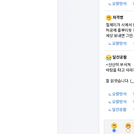
오향만석
저격병
절제미가 시에서 
허공에 흩뿌리듯 자
세상 보내면 그만..
오향만석
달선공팔
<산산히 부서져
바람을 타고 사라
잘 읽엇습니다. (_
오향만석
오향만석
달선공팔