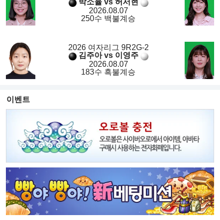
박소율 vs 허서현
2026.08.07
250수 백불계승
2026 여자리그 9R2G-2
김주아 vs 이영주
2026.08.07
183수 흑불계승
이벤트