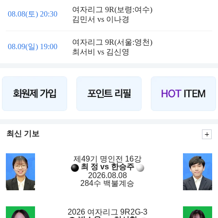
여자리그 9R(보령:여수)
08.08(토) 20:30
김민서 vs 이나경
여자리그 9R(서울:영천)
08.09(일) 19:00
최서비 vs 김신영
최신 기보
제49기 명인전 16강
최 정 vs 한승주
2026.08.08
284수 백불계승
2026 여자리그 9R2G-3