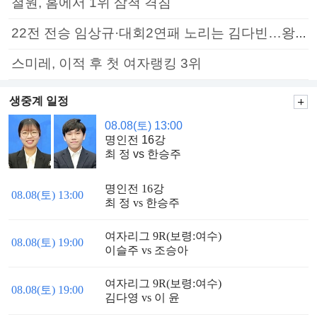
철원, 홈에서 1위 삼척 격침
22전 전승 임상규·대회2연패 노리는 김다빈…왕중왕전 16강 7일부터
스미레, 이적 후 첫 여자랭킹 3위
생중계 일정
08.08(토) 13:00
명인전 16강
최 정 vs 한승주
명인전 16강
08.08(토) 13:00
최 정 vs 한승주
여자리그 9R(보령:여수)
08.08(토) 19:00
이슬주 vs 조승아
여자리그 9R(보령:여수)
08.08(토) 19:00
김다영 vs 이 윤