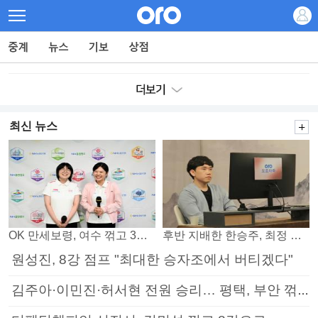
최신 뉴스
OK 만세보령, 여수 꺾고 3연패 탈출
후반 지배한 한승주, 최정 꺾고 8강 진출
원성진, 8강 점프 "최대한 승자조에서 버티겠다"
김주아·이민진·허서현 전원 승리… 평택, 부안 꺾고 5연승