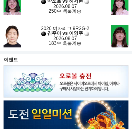
박소율 vs 허서현
2026.08.07
250수 백불계승
2026 여자리그 9R2G-2
김주아 vs 이영주
2026.08.07
183수 흑불계승
이벤트