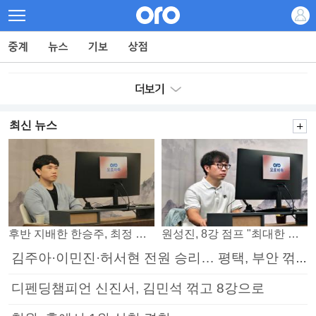
최신 뉴스
후반 지배한 한승주, 최정 꺾고 8강 진출
원성진, 8강 점프 "최대한 승자조에서 버티겠다"
김주아·이민진·허서현 전원 승리… 평택, 부안 꺾고 5연승
디펜딩챔피언 신진서, 김민석 꺾고 8강으로