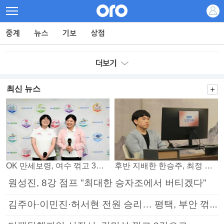
최신 뉴스
OK 만세보령, 여수 꺾고 3연패 탈출
후반 지배한 한승주, 최정 꺾고 8강 진출
원성진, 8강 점프 "최대한 승자조에서 버티겠다"
김주아·이민진·허서현 전원 승리… 평택, 부안 꺾고 5연승