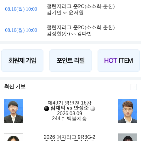
챌린지리그 준PO(소소회-춘천)
08.10(월) 10:00
김기언 vs 윤서원
챌린지리그 준PO(소소회-춘천)
08.10(월) 10:00
김정현(小) vs 김다빈
최신 기보
제49기 명인전 16강
심재익 vs 안성준
2026.08.09
244수 백불계승
2026 여자리그 9R3G-2