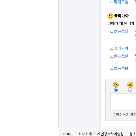
딱지구슬
꾹리가아
남에게 해 안디게 
팔공선달
꾹리가아
팔공선달
팔공석봉
* 띄어쓰기 포함
HOME
회사소개
개인정보처리방침
청소