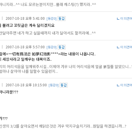
아니지라...^^ 나도 모르는분이지만...몰래 캐스팅(?) 했지라..^^
｜ 2007-10-18 오후 5:41:00
[동감0]
이 의견
 볼려고 꼬릿글은 계속 달리겠지요
안달아주면 네가 하고 싶을때까지 내가 달아서도 할끼라예...^^
｜ 2007-10-18 오후 5:57:00
[동감0]
이 의견
절에<一切有爲法은 如夢幻泡影****>라는 내용이 나옵니다..
 세상사라고 일깨우는 대목이죠..
지의 어리석음을 일께워주시길...이제야 겨우 나의 어리석음에 얼굴 붉힐줄 알았으니..
얼마나 살아야 나를 말할수 있을런지...
｜ 2007-10-18 오후 10:15:00
[동감0]
이 의견
아니라문???
???
인생의 3/2를 살아오면서 깨닭은것은 겨우 딱지구슬치기라...뭔말을 하겠읍니까...?