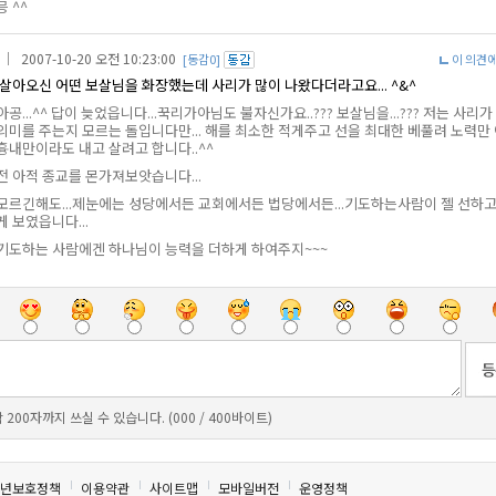
믕 ^^
｜ 2007-10-20 오전 10:23:00
[동감0]
이 의견
살아오신 어떤 보살님을 화장했는데 사리가 많이 나왔다더라고요... ^&^
아공...^^ 답이 늦었읍니다...꾹리가아님도 불자신가요..??? 보살님을...??? 저는 사리가
의미를 주는지 모르는 돌입니다만... 해를 최소한 적게주고 선을 최대한 베풀려 노력만
흉내만이라도 내고 살려고 합니다..^^
전 아적 종교를 몬가져보앗습니다...
모르긴해도...제눈에는 성당에서든 교회에서든 법당에서든...기도하는사람이 젤 선하고
게 보였읍니다...
기도하는 사람에겐 하나님이 능력을 더하게 하여주지~~~
 200자까지 쓰실 수 있습니다. (000 / 400바이트)
년보호정책
이용약관
사이트맵
모바일버전
운영정책