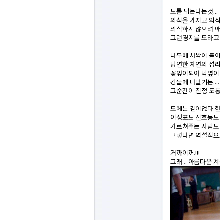
도를 닦는다는것...
의식을 가지고 의
의식하지 않으려 애
그런경지를 도라고
나무에 새싹이 돋아
당연한 자연의 섭
꽃잎이되어 낙옆이
강물에 내맡기는....
그순간이 진정 도
도에는 길이없다 
이정표도 신호등도
가르쳐주는 사람도
그렇다면 역설적으로
거까이꺼.!!!
그래... 아름다운