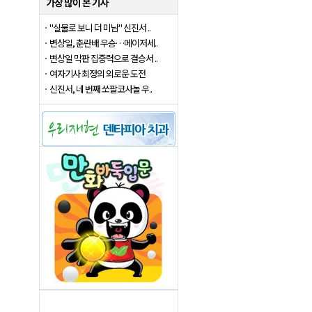
"실물로 보니 더 미남" 신진서 ..
변상일, 춘란배 우승…메이저세..
변상일 막판 집중력으로 결승서 ..
여자기사 최정의 외로운 도전
신진서, 네 번째 쏘팔코사놀 우..