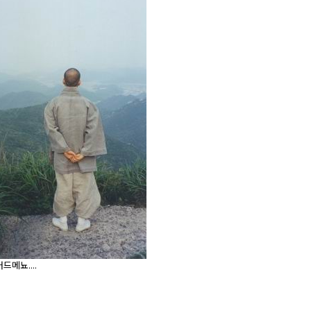
드메뇨....