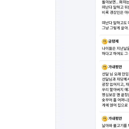
돌아보면... 화자
떠난다 말하고 뒤
비록 경상인은 아
떠난다 말하고도 
그냥 그렇게 살아.
금령제
나이듦은 지난날을
하다고 하여도 그
가내평안
선달 님 오래 만
선달님과 자당께서
광장 없어지고, 
우리 할아버지 얘
명심보감 맨 끝장
숯꾸어 홀 어머니
게에 얹어 집으로
가내평안
날아와 물고기를 채