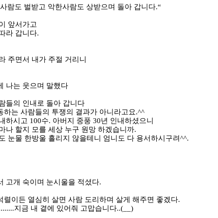
사람도 벌받고 악한사람도 상받으며 돌아 갑니다
.“
람이 앞서가고
뒤따라 갑니다
.
라 주면서 내가 주절 거리니
에 나는 웃으며 말했다
람들의 인내로 돌아 갑니다
동하는 사람들의 투쟁의 결과가 아니라고요
.^^
감내하시고
100
수. 아버지 중풍
30
년 인내하셨으니
마나 할지 모를 세상 누구 원망 하겠습니까
.
도 눈물 한방울 흘리지 않을테니 엄니도 다 용서하시구려
^^.
서 고개 숙이며 눈시울을 적셨다
.
렬이든 열심히 살면 사람 도리하며 살게 해주면 좋겠다
.
........지금 내 곁에 있어줘 고맙습니다..(__)