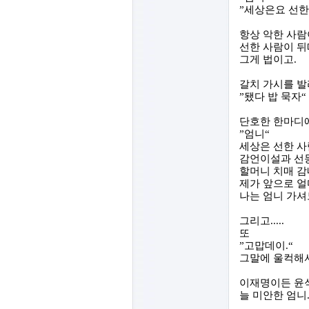
”
세상은요 선한
항상 악한 사
선한 사람이 
그게 법이고
.
갈치 가시를 발
”
됐다 밥 묵자
“
단호한 한마디
”
엄니
“
세상은 선한 사
감언이설과 선
할머니 치매 
제가 앞으로 얼
나는 엄니 가셔
그리고
.....
또
”
고맙데이
.“
그말에 울컥해
이재명이든 윤석
늘 미안한 엄니