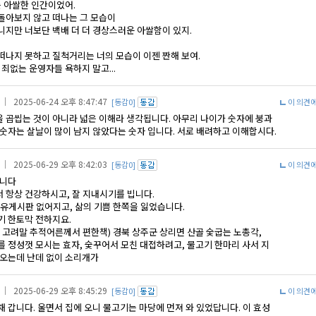
는 아쌀한 인간이었어.
돌아보지 않고 떠나는 그 모습이
니지만 너보단 백배 더 더 경상스러운 아쌀함이 있지.
떠나지 못하고 질척거리는 너의 모습이 이젠 짠해 보여.
 죄없는 운영자들 욕하지 말고...
｜ 2025-06-24 오후 8:47:47
[동감0]
이 의견
 곱씹는 것이 아니라 넓은 이해라 생각됩니다. 아무리 나이가 숫자에 붕과
 숫자는 살날이 많이 남지 않았다는 숫자 입니다. 서로 배려하고 이해합시다.
｜ 2025-06-29 오후 8:42:03
[동감0]
이 의견
입니다
 항상 건강하시고, 잘 지내시기를 빕니다.
자유게시판 없어지고, 삶의 기쁨 한쪽을 잃었습니다.
기 한토막 전하지요.
( 고려말 추적어른께서 편한책) 경북 상주군 상리면 산골 숯굽는 노총각,
를 정성껏 모시는 효자, 숯꾸어서 모친 대접하려고, 물고기 한마리 사서 지
 오는데 난데 없이 소리개가
｜ 2025-06-29 오후 8:45:29
[동감0]
이 의견
 갑니다. 울면서 집에 오니 물고기는 마당에 먼져 와 있었답니다. 이 효성