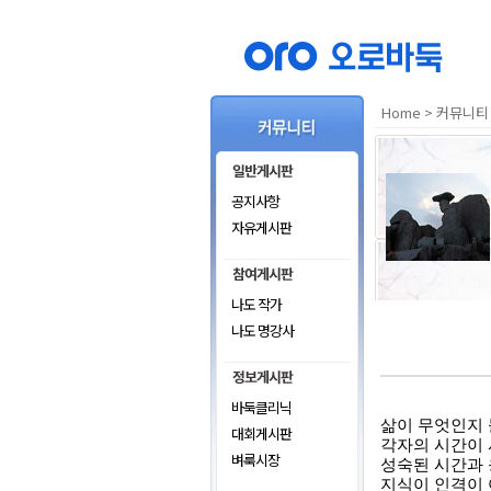
Home
>
커뮤니티
공지사항
자유게시판
나도 작가
나도 명강사
바둑클리닉
삶이 무엇인지 
대회게시판
각자의 시간이
벼룩시장
성숙된 시간과 
지식이 인격이 