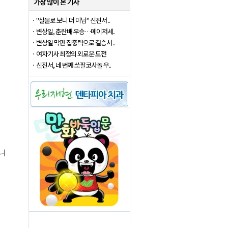
"실물로 보니 더 미남" 신진서 ..
변상일, 춘란배 우승…메이저세..
변상일 막판 집중력으로 결승서 ..
여자기사 최정의 외로운 도전
신진서, 네 번째 쏘팔코사놀 우..
니