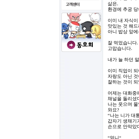
삶은
.
환경에 추궁 당
이미 내 자식이
맛있는 것 해드
아니 밥상 앞에
잘 먹었습니다
.
고맙습니다
.
내가 늘 하던 
이미 직업이 되
자랑도 아닌 것
잘하는 것이 되
어제는 대화중
채널을 돌리셨
나는 웃으며 
와요
?
“
나는 니가 대
갑자기 생채기
손으로 안막았
“
엄니
“