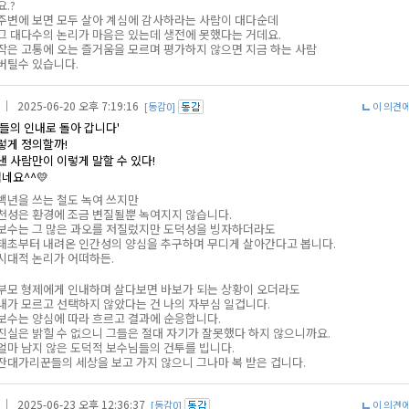
요.?
주변에 보면 모두 살아 계심에 감사하라는 사람이 대다순데
그 대다수의 논리가 마음은 있는데 생전에 못했다는 거데요.
작은 고통에 오는 즐거움을 모르며 평가하지 않으면 지금 하는 사람
버틸수 있습니다.
｜ 2025-06-20 오후 7:19:16
[동감0]
이 의견
들의 인내로 돌아 갑니다'
렇게 정의할까!
낸 사람만이 이렇게 말할 수 있다!
네요^^💛
백년을 쓰는 철도 녹여 쓰지만
천성은 환경에 조금 변질될뿐 녹여지지 않습니다.
보수는 그 많은 과오를 저질렀지만 도덕성을 빙자하더라도
태초부터 내려온 인간성의 양심을 추구하며 무디게 살아간다고 봅니다.
시대적 논리가 어떠하든.
부모 형제에게 인내하며 살다보면 바보가 되는 상황이 오더라도
내가 모르고 선택하지 않았다는 건 나의 자부심 일겁니다.
보수는 양심에 따라 흐르고 결과에 순응합니다.
진실은 밝힐 수 없으니 그들은 절대 자기가 잘못했다 하지 않으니까요.
얼마 남지 않은 도덕적 보수님들의 건투를 빕니다.
잔대가리꾼들의 세상을 보고 가지 않으니 그나마 복 받은 겁니다.
｜ 2025-06-23 오후 12:36:37
[동감0]
이 의견