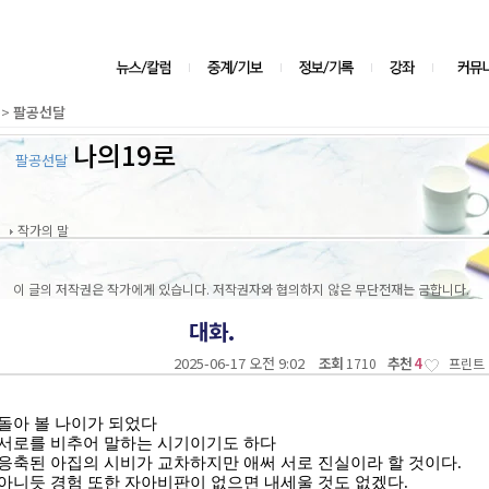
>
팔공선달
나의19로
팔공선달
작가의 말
이 글의 저작권은 작가에게 있습니다. 저작권자와 협의하지 않은 무단전재는 금합니다.
대화.
2025-06-17 오전 9:02
조회
추천
4
1710
프린트
돌아 볼 나이가 되었다
 서로를 비추어 말하는 시기이기도 하다
응축된 아집의 시비가 교차하지만 애써 서로 진실이라 할 것이다
.
아니듯 경험 또한 자아비판이 없으면 내세울 것도 없겠다
.