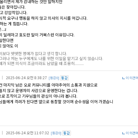
 올리면서 제가 감내하는 것만 말하지만
은 잦아집니다.
높고 강압적입니다.
식적 요구나 행동을 하지 않고 의사의 지시를 어깁니다.
하는 게 힘듭니다.
..z
의 딜레마고 효도란 말이 거북스런 이유입니다.
 말한다면
 않아도 이
이보다 떳떳한 명예가 없다고 생각 합니다.
그러나 저는 누구에게도 나를 위한 이일을 맡기고 싶지 않습니다.
때가 되면 의식이 조금이라도 남았을 때 조용히..........
｜ 2025-06-24 오전 8:38:27
[동감0]
이 의견
건 마지막 남은 오로 커뮤니티를 아마추어의 소통과 지원으로
들지 않고 운영자의 사감으로 운영한다는 겁니다.
로 조작이고 기우님들의 관심이 아니라 봅니다.
님들에게 격려가 된다면 앞으로 동참할 것이며 순수성을 이어 가겠습니
｜ 2025-06-24 오전 11:07:32
[동감0]
이 의견