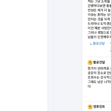
저는 그냥 소회를
간병하다보면 충돌
언성은 제가 더 
이유는 환자는 상
안되는 것을 되게 
드라마나 도덕경은.
이건 해본 사람만
그러나 경험으로
남들이 인정해주지
팔공선달
팔공선달
한가지 안타까운 
공감의 장소로 만
조회수는 상식적으
그래도 남은 나작
다.
영포인트