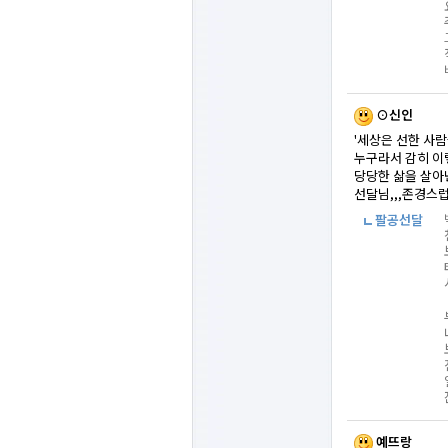
⊙신인
'세상은 선한 사람
누구라서 감히 이
당당한 삶을 살아
선달님,,,존경스럽
팔공선달
예뜨랑