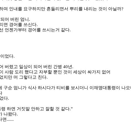
하며 인내를 요구하지만 흔들리면서 뿌리를 내리는 것이 아닐까
?
 되어 버린 엄니
.
리면 경어를 쓰신다
.
선 언젠가부터 경어를 쓰시는거 같다
.
말이었다
.
어 버렸고 일상이 되어 버린 간병
40
년
.
이 사람 도리 했다고 자부할 뿐인 것이 세상이 싸가지 없어
었지만 머 그렇다고 친다
.
에 구순 엄니가 식사 하시다가 티비를 보시더니 이재명대통령이 나오
다
물었다
.
통령 하면 거짓말 안하고 잘할 것 같다
.”
가 나왔다
.
다면
......