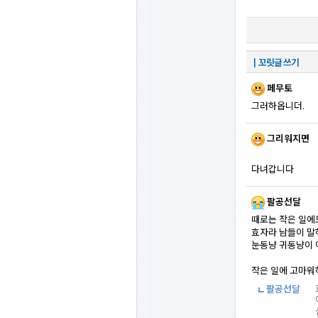
┃꼬릿글 쓰기
페무토
그러하옵니더.
그리워지면
다녀갑니다
팔공선달
때로는 작은 일에
효자라 남들이 말
눈동냥 귀동냥이 
작은 일에 고마워하시
팔공선달