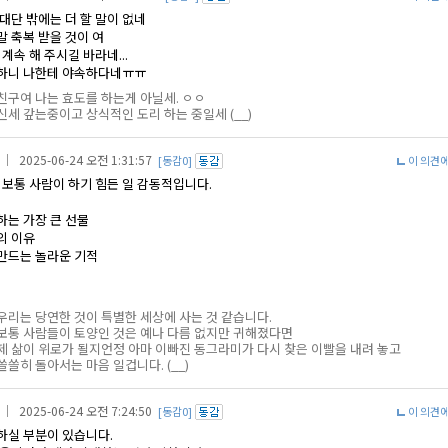
대단 밖에는 더 할 말이 없네
말 축복 받을 것이 여
계속 해 주시길 바라네...
하니 나한테 야속하다네ㅠㅠ
친구여 나는 효도를 하는게 아닐세. ㅇㅇ
신세 갚는중이고 상식적인 도리 하는 중일세 (__)
｜ 2025-06-24 오전 1:31:57
[동감0]
이 의견
 보통 사람이 하기 힘든 일 감동적입니다.
하는 가장 큰 선물
의 이유
만드는 놀라운 기적
우리는 당연한 것이 특별한 세상에 사는 것 같습니다.
보통 사람들이 토양인 것은 예나 다름 없지만 귀해졌다면
제 삶이 위로가 될지언정 아마 이빠진 동그라미가 다시 찾은 이빨을 내려 놓고
쓸쓸히 돌아서는 마음 일겁니다. (__)
｜ 2025-06-24 오전 7:24:50
[동감0]
이 의견
하실 부분이 있습니다.