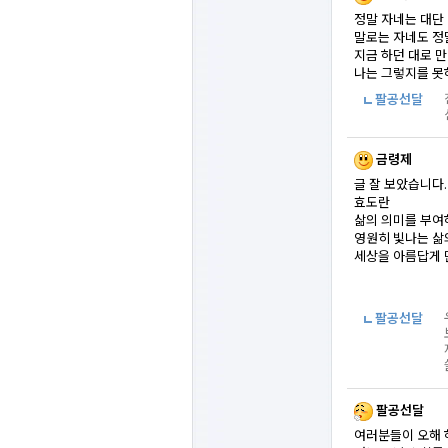
정말 자네는 대단 
말로는 자네도 정
지금 하던 대로 만 
나는 그렇지를 못
팔공선달
금령제
글 잘 보았습니다.
효도란
삶의 의미를 부여
영원히 빛나는 삶
세상을 아름답게 
팔공선달
팔공선달
여러분들이 오해 