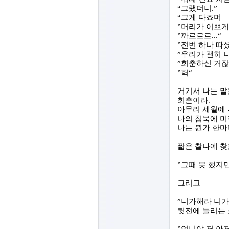
“
그랬더니
.”
“
그게 다죠머
”
머리가 이쁘게
”
까르르르
...“
”
전번 하나 따
”
우리가 괜히 
”
회춘하신 거
”
헉
“
거기서 나는 
회춘이라
.
아무리 세월에
나의 침묵에 미
나는 뭔가 한마
짧은 찰나에 
”
그때 못 했지
그리고
”
니가해라 니
뒷전에 들리는