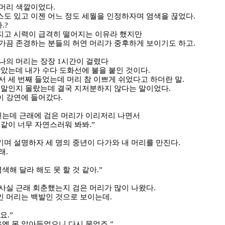
 머리 색깔이었다
.
도 있고 이젠 어느 정도 세월을 인정하자며 염색을 끊었다
.
나
.?
지고 시력이 급격히 떨어지는 이유라 했지만
가끔 존경하는 분들의 허연 머리가 중후하게 보이기도 하고
.
 나의 머리는 장장
1
시간이 걸렸다
같았는데 내가 수다 도화선에 불을 붙인 것이다
.
서 세 번째 들었는데 머리 참 이쁘게 쉬었다고 하더란 말
.
 말인지 몰랐는데 결국 지저분하지 않다는 말이었다
.
이 강연에 들어갔다
.
옌는데 근래에 검은 머리가 이리저리 나면서
 같이 너무 자연스러워 봐봐
.”
며 설명하자 세 명의 중년이 다가와 내 머리를 만진다
.
래
.
색해 달라 해도 못 할 것 같아
.”
사실 근래 회춘했는지 검은 머리가 많이 나왔다
.
인 머리는 백발인 것으로 보이는데
.
어요
.”
음엔 못 알아들었으니 다시 물었죠
.”