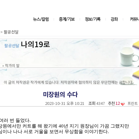
>
팔공선달
나의19로
팔공선달
작가의 말
이 글의 저작권은 작가에게 있습니다. 저작권자와 협의하지 않은 무단전재는 금합니다.
미장원의 수다
2023-10-31 오후 10:21
조회
추천
12
4347
프린트
여러 번 들었다
.
장원에서만 커트를 해 왔기에
40
년 지기 원장님이 가끔 그랬지만
님이나 나나 서로 거울을 보면서 무상함을 이야기한다
.