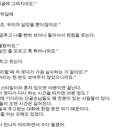
얼굴에 그려지네요
.”
 하길래
소죠
.
우리야 살았을 뿐이잖아요
.”
멈추고 나를 빤히 보더니 돌아서서 한참을 웃는다
.
 몰랐어요
.”
 말인 줄 모르고 툭 튀어나와요
.”
젖히고 웃는다
.
리할 때 저 웃다가 가끔 실수하는 거 알아요
.?”
머리는 한 번도 보여주지 않았으니까요
.”
은 스타일이라 혼자 있으면
10
분이면 끝난다
.
 웃다가 다시 하는 시간을 따지면
20
분 정도
.?
 때 기다리는 단골손님들도 꽤 친분이 있는 사람들이 있다
.
들이 오면 시간은 길어진다
.
과 주고받는 대화에 한참 뒷전 되기 때문이다
.
 줄 아는 오해도 있었다
.
.
서 만나지 머리하면서 수다 떨겠어
.