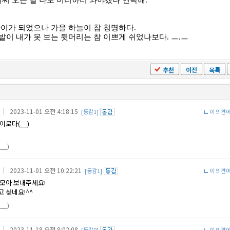
저씨 오는 날 나도 머리하러 와야겠다 연락해
.“
나이가 되었으나 가을 하늘이 참 청명하다
.
발이 내가 못 보는 뒷머리는 참 이쁘게 쉬었나
보다. ㅡ.ㅡ
추천
이전
목록
｜ 2023-11-01 오전 4:18:15
[동감1]
이 의견
이로다(__)
(__)
｜ 2023-11-01 오전 10:22:21
[동감1]
이 의견
 모아 보내주세요!
 싶네요!^^
(__)
｜ 2023-11-18 오전 8:02:08
[동감0]
이 의견