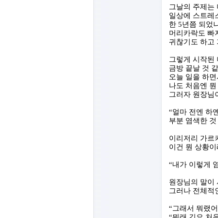
그날의 주제는
일상에 스트레스
한
5
년쯤 되었
머리카락도 빠
귀찮기도 하고 
그렇게 시작된
금방 끝날 것 
오늘 일을 하면
나도 처음엔 뭔
그러자 원장님
“
얼마 전엔 하
부분 염색한 것
이리저리 가르키
이건 뭔 상황이
“
내가 이렇게 염
원장님의 말이 
그러나 전체적
“
그래서 뭐랬
“
뭐래 긴요 처