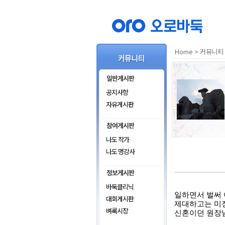
Home
>
커뮤니티
공지사항
자유게시판
나도 작가
나도 명강사
바둑클리닉
일하면서 벌써 
대회게시판
제대하고는 미
벼룩시장
신혼이던 원장