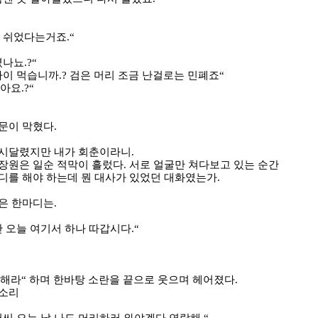
 쉬었다는거죠
.“
셨나뇨
.?“
나이 먹습니까
.?
검은 머리 조금 난걸로는 민폐죠
“
잖아요
.?“
말문이 막혔다
.
 시달렸지만 내가 회춘이라니
.
장원은 일순 적막이 흘렀다
.
서로 얼굴만 쳐다보고 있는 순간
디를 해야 하는데 뭔 대사가 있었던 대화였는가
.
찾은 한마디는
.
만 오늘 여기서 하나 따갑시다
.“
가해라
“
하며 한바탕 소란을 끝으로 웃으며 헤어졌다
.
 소리