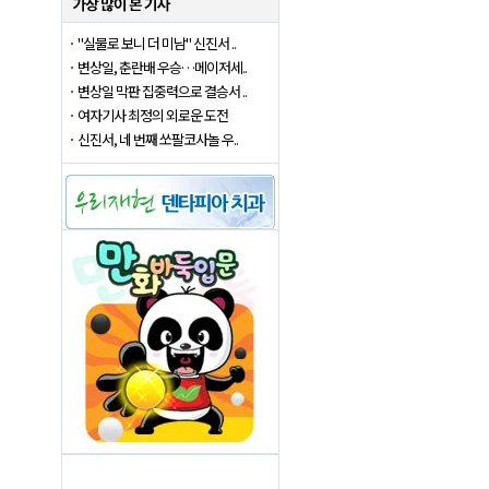
"실물로 보니 더 미남" 신진서 ..
변상일, 춘란배 우승…메이저세..
변상일 막판 집중력으로 결승서 ..
여자기사 최정의 외로운 도전
신진서, 네 번째 쏘팔코사놀 우..