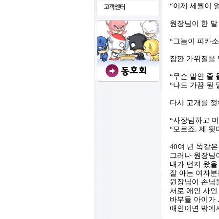
“
이제 세월이 
원장님이 한 말
“
그놈이 피카
잠깐 가위질을 
“
무슨 말인 줄
“
나도 가끔 뭔
다시 고개를 
“
사장님하고 머
“
모르죠
.
제 뒷
40
여 년 똑같
그러나 원장님이
내가 먼저 왔을
잘 아는 여자분
원장님이 손님들
서로 애인 사인
바부들 아이가
애인이면 밖에