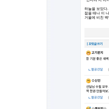
”
언니야 저 아
하늘을 보았다
.
젊을 때나 이 
거울에 비친 백
┃꼬릿글 쓰기
고기뀐지
참 기분 좋은 새벽
팔공선달
⊙신인
선달님 수필 모두
책 한권 만들어보고
팔공선달
☆캔커피☆