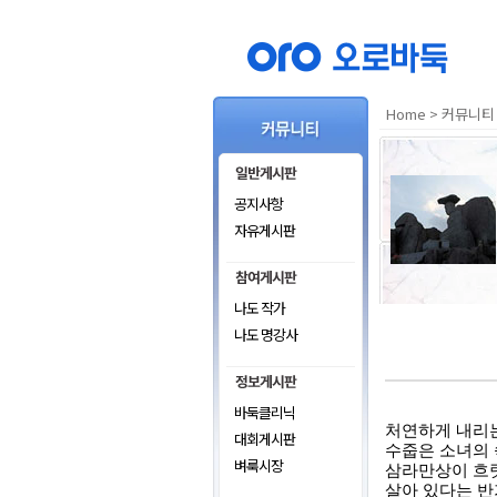
Home
>
커뮤니티
공지사항
자유게시판
나도 작가
나도 명강사
바둑클리닉
처연하게 내리
대회게시판
수줍은 소녀의 
벼룩시장
삼라만상이 흐
살아 있다는 반