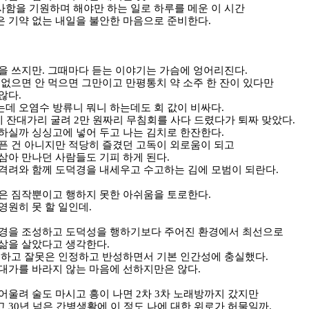
함을 기원하며 해야만 하는 일로 하루를 메운 이 시간
 기약 없는 내일을 불안한 마음으로 준비한다
.
을 쓰지만
.
그때마다 듣는 이야기는 가슴에 엉어리진다
.
 없으면 안 먹으면 그만이고 만평통치 약 소주 한 잔이 있다만
 않다
.
데 오염수 방류니 뭐니 하는데도 회 값이 비싸다
.
데 잔대가리 굴려
2
만 원짜리 무침회를 사다 드렸다가 퇴짜 맞았다
.
하실까 싱싱고에 넣어 두고 나는 김치로 한잔한다
.
픈 건 아니지만 적당히 즐겼던 고독이 외로움이 되고
삼아 만나던 사람들도 기피 하게 된다
.
격려와 함께 도덕경을 내세우고 수고하는 김에 모범이 되란다
.
은 짐작뿐이고 행하지 못한 아쉬움을 토로한다
.
영원히 못 할 일인데
.
환경을 조성하고 도덕성을 행하기보다 주어진 환경에서 최선으로
 삶을 살았다고 생각한다
.
 하고 잘못은 인정하고 반성하면서 기본 인간성에 충실했다
.
대가를 바라지 않는 마음에 선하지만은 않다
.
어울려 술도 마시고 흥이 나면
2
차
3
차 노래방까지 갔지만
고
30
년 넘은 간병생활에 이 정도 나에 대한 위로가 허물일까
.