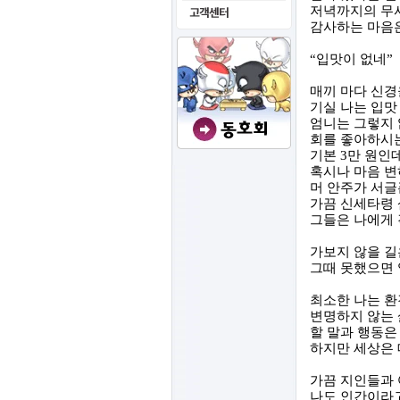
저녁까지의 무사
감사하는 마음은
“
입맛이 없네
”
매끼 마다 신경
기실 나는 입맛
엄니는 그렇지
회를 좋아하시는
기본
3
만 원인
혹시나 마음 변
머 안주가 서글
가끔 신세타령 
그들은 나에게 
가보지 않을 길
그때 못했으면 
최소한 나는 
변명하지 않는
할 말과 행동은
하지만 세상은 
가끔 지인들과 
나도 인간이라