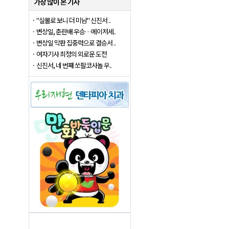
"실물로 보니 더 미남" 신진서 ..
변상일, 춘란배 우승…메이저세..
변상일 막판 집중력으로 결승서 ..
여자기사 최정의 외로운 도전
신진서, 네 번째 쏘팔코사놀 우..