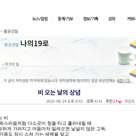
>
팔공선달
나의19로
팔공선달
작가의 말
이 글의 저작권은 작가에게 있습니다. 저작권자와 협의하지 않은 무단전재는 금합니다.
비 오는 날의 상념
2023-08-24 오후 8:42
조회
추천
14
4141
프린트
는 비
쑥스러움처럼 다소곳이 창을 타고 흘러내릴 때
릿하게 가려지고 어둠마저 밀려오면 낯설지 않은 고독
.
가움도 잠시 스쳐 가는 새벽을 맞고