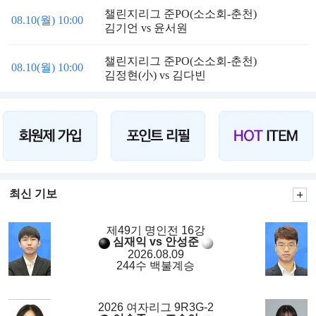
챌린지리그 준PO(소소회-춘천)
08.10(월) 10:00
김기언 vs 윤서원
챌린지리그 준PO(소소회-춘천)
08.10(월) 10:00
김정현(小) vs 김다빈
최신 기보
제49기 명인전 16강
심재익 vs 안성준
2026.08.09
244수 백불계승
2026 여자리그 9R3G-2