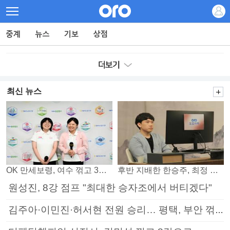
최신 뉴스
OK 만세보령, 여수 꺾고 3연패 탈출
후반 지배한 한승주, 최정 꺾고 8강 진출
원성진, 8강 점프 "최대한 승자조에서 버티겠다"
김주아·이민진·허서현 전원 승리… 평택, 부안 꺾고 5연승