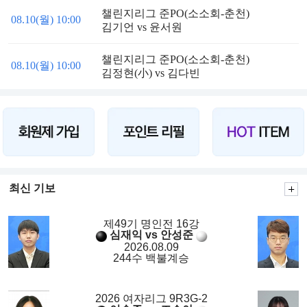
챌린지리그 준PO(소소회-춘천)
08.10(월) 10:00
김기언 vs 윤서원
챌린지리그 준PO(소소회-춘천)
08.10(월) 10:00
김정현(小) vs 김다빈
최신 기보
제49기 명인전 16강
심재익 vs 안성준
2026.08.09
244수 백불계승
2026 여자리그 9R3G-2