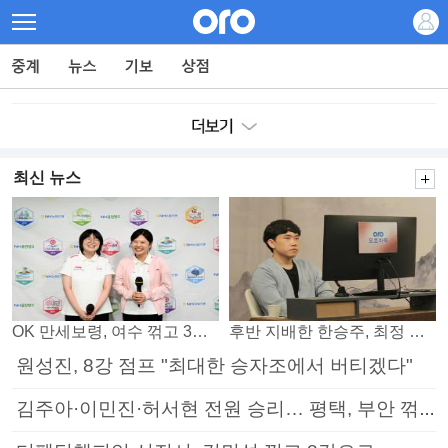
최신 뉴스
OK 만세보령, 여수 꺾고 3연패 탈출
후반 지배한 한승주, 최정 꺾고 8강 진출
원성진, 8강 점프 "최대한 승자조에서 버티겠다"
김주아·이민진·허서현 전원 승리… 평택, 부안 꺾고 5연승